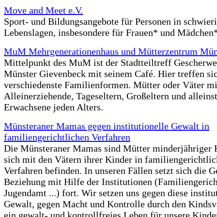
Move and Meet e.V.
Sport- und Bildungsangebote für
Personen in schwier
Lebenslagen, insbesondere für
Frauen* und Mädchen*
MuM Mehrgenerationenhaus und Mütterzentrum Müns
Mittelpunkt des MuM ist der Stadtteiltreff Gescherwe
Münster Gievenbeck mit seinem Café. Hier treffen si
verschiedenste Familienformen. Mütter oder Väter mi
Alleinerziehende, Tageseltern, Großeltern und alleins
Erwachsene jeden Alters.
Münsteraner Mamas gegen institutionelle Gewalt in
familiengerichtlichen Verfahren
Die Münsteraner Mamas sind Mütter minderjähriger K
sich mit den Vätern ihrer Kinder in familiengerichtli
Verfahren befinden. In unseren Fällen setzt sich die G
Beziehung mit Hilfe der Institutionen (Familiengerich
Jugendamt ...) fort. Wir setzen uns gegen diese institu
Gewalt, gegen Macht und Kontrolle durch den Kindsva
ein gewalt- und kontrollfreies Leben für unsere Kinde